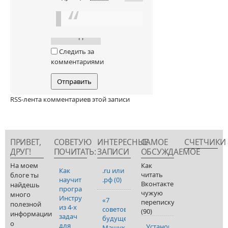
Следить за
комментариями
RSS-лента комментариев этой записи
ПРИВЕТ,
СОВЕТУЮ
ИНТЕРЕСНЫЕ
САМОЕ
СЧЕТЧИКИ
ДРУГ!
ПОЧИТАТЬ:
ЗАПИСИ
ОБСУЖДАЕМОЕ
На моем
Как
Как
.ru или
читать
блоге ты
научиться
.рф (0)
Вконтакте
найдешь
программировать
чужую
много
Инструкция
«7
переписку
полезной
из 4-х
советов
(90)
информации
задач
будущему
о
для
Установка
Машуковцу»