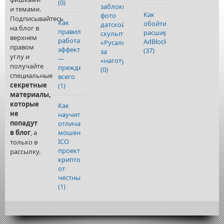
(0)
заблокировала
и темами.
Как
фото
Подписывайтесь
Как
обойти
датской
на блог в
правильно
расширение
скульптуры
верхнем
работать
AdBlock
«Русалочка»
правом
эффективность
(37)
за
углу и
—
«наготу»
получайте
прежде
(0)
специальные
всего
секретные
(1)
материалы,
которые
Как
не
научиться
попадут
отличать
в блог
, а
мошеннические
ICO
только в
проекты
рассылку.
криптовалют
от
честных
(1)