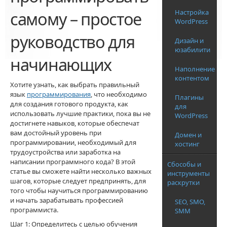
самому – простое
Настройка
WordPress
руководство для
Дизайн и
юзабилити
начинающих
Наполнение
контентом
Хотите узнать, как выбрать правильный
язык
программирования
, что необходимо
Плагины
для создания готового продукта, как
для
использовать лучшие практики, пока вы не
WordPress
достигнете навыков, которые обеспечат
вам достойный уровень при
Домен и
программировании, необходимый для
хостинг
трудоустройства или заработка на
написании программного кода? В этой
Сбособы и
статье вы сможете найти несколько важных
инструменты
шагов, которые следует предпринять, для
раскрутки
того чтобы научиться программированию
и начать зарабатывать профессией
SEO, SMO,
программиста.
SMM
Шаг 1: Определитесь с целью обучения