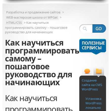
Разработка и продвижение сайтов
>
WEB-мастерская школа от WPGet
>
HTML/CSS
> Как научиться
программировать самому – пошаговое
руководство для начинающих
Как научиться
ПОЛЕЗНЫЕ
СЕРВИСЫ
программировать
самому –
пошаговое
руководство для
начинающих
Создание
сайта на CMS
WordPress
Как научиться
Установка
WordPress
программировать
локально