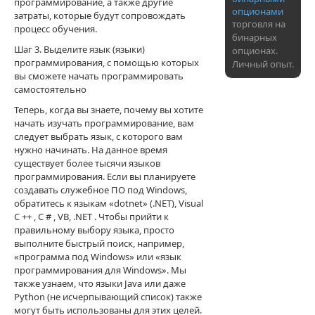
программирование, а также другие
опционами
затраты, которые будут сопровождать
торговля на
процесс обучения.
бинарных
Шаг 3. Выделите язык (языки)
опционах.
программирования, с помощью которых
Личный опыт.
вы сможете начать программировать
самостоятельно
Теперь, когда вы знаете, почему вы хотите
начать изучать программирование, вам
следует выбрать язык, с которого вам
нужно начинать. На данное время
существует более тысячи языков
программирования. Если вы планируете
создавать служебное ПО под Windows,
обратитесь к языкам «dotnet» (.NET), Visual
C ++ , C # , VB, .NET . Чтобы прийти к
правильному выбору языка, просто
выполните быстрый поиск, например,
«программа под Windows» или «язык
программирования для Windows». Мы
также узнаем, что языки Java или даже
Python (не исчерпывающий список) также
могут быть использованы для этих целей.