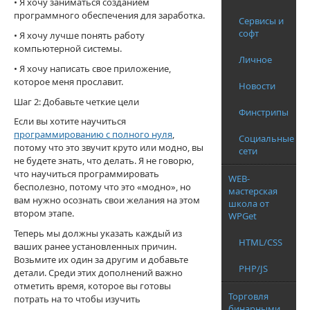
• Я хочу заниматься созданием
программного обеспечения для заработка.
Сервисы и
софт
• Я хочу лучше понять работу
компьютерной системы.
Личное
• Я хочу написать свое приложение,
которое меня прославит.
Новости
Шаг 2: Добавьте четкие цели
Финстрипы
Если вы хотите научиться
программированию с полного нуля
,
Социальные
потому что это звучит круто или модно, вы
сети
не будете знать, что делать. Я не говорю,
что научиться программировать
WEB-
бесполезно, потому что это «модно», но
мастерская
вам нужно осознать свои желания на этом
школа от
втором этапе.
WPGet
Теперь мы должны указать каждый из
HTML/CSS
ваших ранее установленных причин.
Возьмите их один за другим и добавьте
PHP/JS
детали. Среди этих дополнений важно
отметить время, которое вы готовы
Торговля
потрать на то чтобы изучить
бинарными