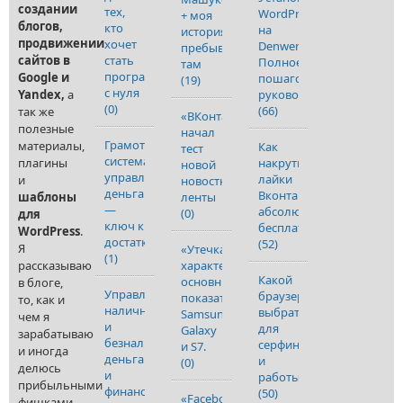
создании
тех,
WordPress
+ моя
блогов,
кто
на
история
продвижении
хочет
Denwer.
пребывания
сайтов в
стать
Полное
там
программистом
Google и
пошаговое
(19)
с нуля
Yandex,
а
руководство.
(0)
(66)
так же
«ВКонтакте»
полезные
начал
Грамотная
материалы,
Как
тест
система
плагины
накрутить
новой
управления
лайки
и
новостной
деньгами
Вконтакте
шаблоны
ленты
—
абсолютно
(0)
для
ключ к
бесплатно
WordPress
.
достатку
(52)
Я
«Утечка»
(1)
рассказываю
характеристик
Какой
основных
в блоге,
Управление
браузер
показателей
то, как и
наличными
выбрать
Samsung
чем я
и
для
Galaxy
зарабатываю
безналичными
серфинга
и S7.
и иногда
деньгами
и
(0)
делюсь
и
работы
прибыльными
финансами
(50)
«Facebook»
фишками