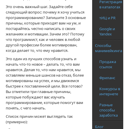
Регистрация
Это очень важный шаг. Задайте себе
в каталогах
следующий вопрос: почему я хочу учиться
программированию? Запишите 3 основные
тИЦ и PR
причины, которые приходят вам на ум, и
постарайтесь честно написать о своих
Google и
Yandex
желаниях и мотивации. Зачем это? Потому
что программист, как и человек в любой
другой профессии более мотивирован,
Способы
когда делает то, что ему нравится.
манимейкинга
Это один из лучших способов узнать и
Продажа
начать что-то новое – делать то, что вам
ссылок
нравится. Делая то, что нам нравится, мы
оставляем меньше шансов на отказ, более
Фриланс
мотивированы на успех, и мы движемся
быстрее к поставленной цели. Все готово?
Конкурсы в
Вы отметили три главные причины,
интернете
которые побуждают вас изучать
программирование, которые помогут вам
Разные
понять, с чего начать.
способы
заработка
Список причин может выглядеть так
(примерно):
Блог